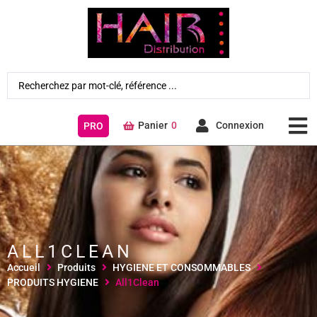
Panier
0
Connexion
PRO
ALL1CLEAN
Accueil
Produits
HYGIENE ET CONSOMMABLES
PRODUITS HYGIENE
All1Clean