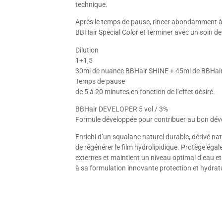
technique.
Après le temps de pause, rincer abondamment à 
BBHair Special Color et terminer avec un soin d
Dilution
1+1,5
30ml de nuance BBHair SHINE + 45ml de BBHa
Temps de pause
de 5 à 20 minutes en fonction de l’effet désiré.
BBHair DEVELOPER 5 vol / 3%
Formule développée pour contribuer au bon dé
Enrichi d’un squalane naturel durable, dérivé na
de régénérer le film hydrolipidique. Protège éga
externes et maintient un niveau optimal d’eau et
à sa formulation innovante protection et hydratati