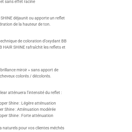
et sans effet racine
 SHINE déjaunit ou apporte un reflet
ération de la hauteur de ton.
technique de coloration d’oxydant BB
 HAIR SHINE rafraîchit les reflets et
 brillance miroir » sans apport de
 cheveux colorés / décolorés.
ar atténuera l’intensité du reflet :
pper Shine : Légère atténuation
er Shine : Atténuation modérée
pper Shine : Forte atténuation
a naturels pour vos clientes méchés