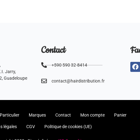
Contact
Fa
,
+590 590 32-8414
I. Jarry,
2, Guadeloupe
contact@hairdistribution.fr
Particulier
Marques
Contact
Mon compte
Panier
s légales
CGV
Politique de cookies (UE)