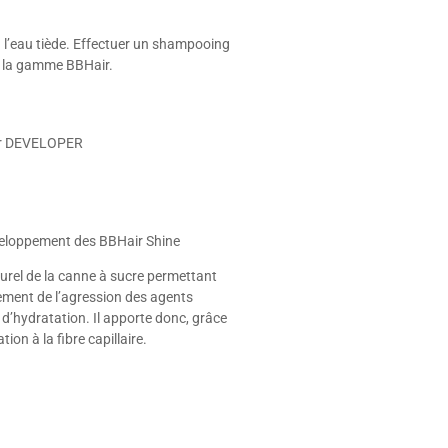
l’eau tiède. Effectuer un shampooing
e la gamme BBHair.
ir DEVELOPER
veloppement des BBHair Shine
turel de la canne à sucre permettant
lement de l’agression des agents
 d’hydratation. Il apporte donc, grâce
on à la fibre capillaire.