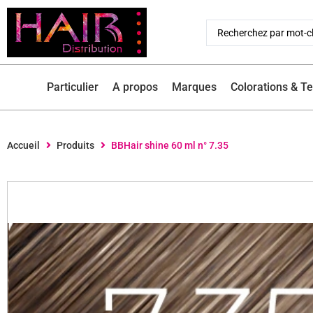
Particulier
A propos
Marques
Colorations & T
Accueil
Produits
BBHair shine 60 ml n° 7.35