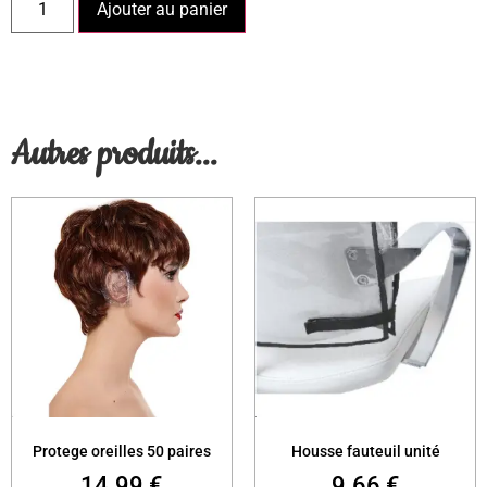
Ajouter au panier
Autres produits...
Protege oreilles 50 paires
Housse fauteuil unité
14.99
€
9.66
€